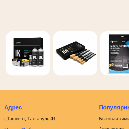
Адрес
Популярны
г.Ташкент, Тахтапуль 41
Бытовая хим
Авто химия