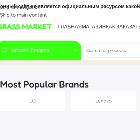
анный сайт не является официальным ресурсом какой
Skip to navigation
Skip to main content
GRASS MARKET
ГЛАВНАЯ
МАГАЗИН
КАК ЗАКАЗАТ
Каталог Товаров
Brands
Home
Brands
Most Popular Brands
LG
Lenovo