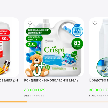
ования pH
Кондиционер-ополаскиватель
Средство
nus
для стирки CRISPI
«Prograss»
63.000
UZS
90.000
UZ
концентрированный Свежесть
чувств (флакон 2500 мл)
SKU:
125946
SKU:
12533