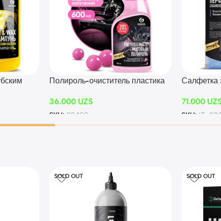
убским
Полироль-очиститель пластика
Салфетка
лакон 1л)
матовый «Polyrole Matte»
перфорир
36.000
UZS
71.000
UZ
bubble (флакон 600 мл)
(УПАК.)
SKU:
110428
SKU:
IT-032
SOLD OUT
SOLD OUT