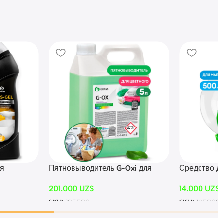
ля
Пятновыводитель G-Oxi для
Средство 
цветных вещей с активным
«Velly» Н
201.000
UZS
14.000
UZ
750 мл)
кислородом (канистра 5,3 кг)
SKU:
125538
SKU:
12538