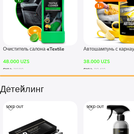
Очиститель салона «Textile
Автошампунь с карна
cleaner» (канистра 1 л)
воском Wash & Wax (ф
48.000
UZS
38.000
UZS
SKU:
112110
SKU:
110410
Детейлинг
SOLD OUT
SOLD OUT