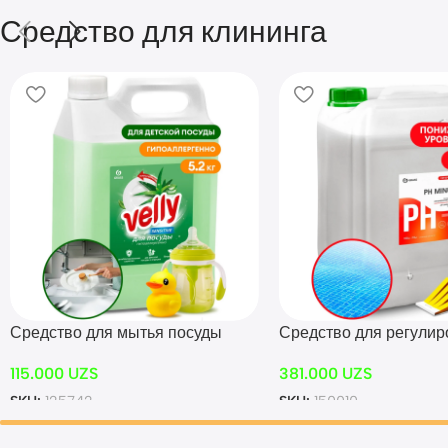
Средство для клининга
Средство для мытья посуды
Средство для регулир
«Velly Sensitive» алоэ вера
воды CRYSPOOL pH mi
115.000
UZS
381.000
UZS
(канистра 5,2 кг)
(канистра 35кг)
SKU:
125742
SKU:
150010