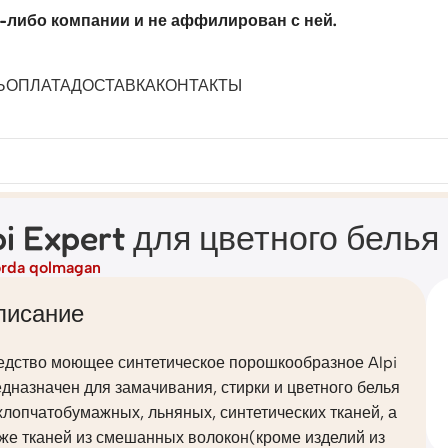
-либо компании и не аффилирован с ней.
Ь
ОПЛАТА
ДОСТАВКА
КОНТАКТЫ
pi Expert для цветного белья 
rda qolmagan
писание
едство моющее синтетическое порошкообразное Alpi
дназначен для замачивания, стирки и цветного белья
хлопчатобумажных, льняных, синтетических тканей, а
же тканей из смешанных волокон(кроме изделий из