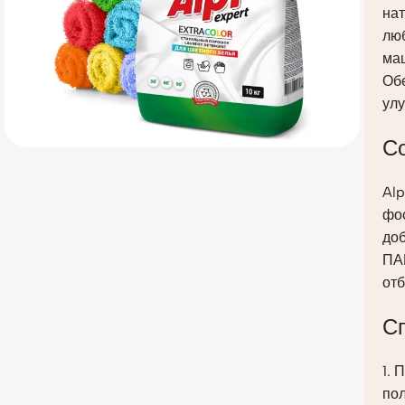
на
лю
ма
Обе
ул
С
Alp
фо
доб
ПА
от
С
1. 
пол