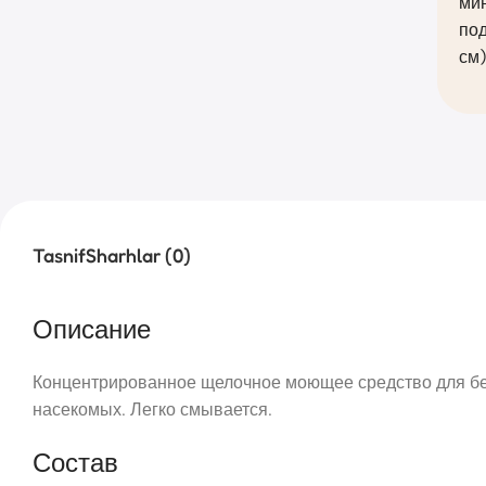
мин
под
см)
Tasnif
Sharhlar (0)
Описание
Концентрированное щелочное моющее средство для беск
насекомых. Легко смывается.
Состав