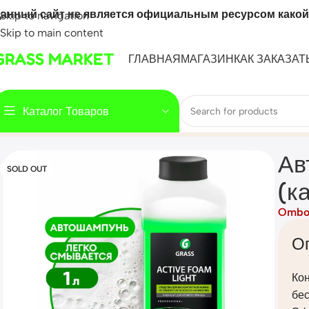
анный сайт не является официальным ресурсом какой
Skip to navigation
Skip to main content
GRASS MARKET
ГЛАВНАЯ
МАГАЗИН
КАК ЗАКАЗАТ
Каталог Товаров
Home
Mahsulot
Автошампунь, активная пена «Active Foam 
Ав
SOLD OUT
(к
Ombo
О
Ко
бес