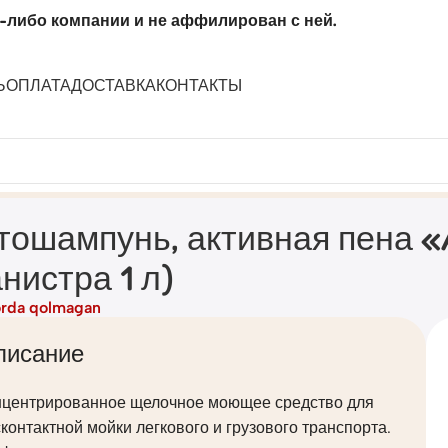
-либо компании и не аффилирован с ней.
Ь
ОПЛАТА
ДОСТАВКА
КОНТАКТЫ
Light» (канистра 1 л)
тошампунь, активная пена «A
анистра 1 л)
rda qolmagan
писание
нцентрированное щелочное моющее средство для
контактной мойки легкового и грузового транспорта.