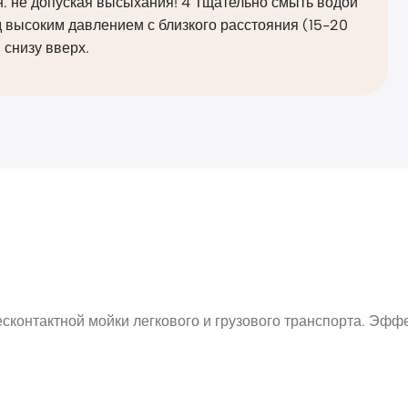
. не допуская высыхания! 4 Тщательно смыть водой
 высоким давлением с близкого расстояния (15-20
 снизу вверх.
онтактной мойки легкового и грузового транспорта. Эффек