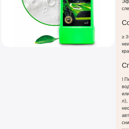
Эфф
сле
С
≥ 
неи
кра
С
1 П
вод
или
л),
нео
авт
сни