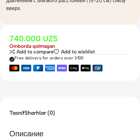
давлением с близкого расстояния (15-20 см) снизу
вверх.
740.000
UZS
Omborda qolmagan
Add to compare
Add to wishlist
Free delivery for orders over $100
Tasnif
Sharhlar (0)
Описание