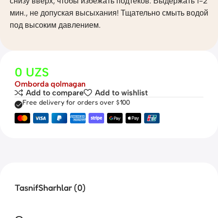
снизу вверх, чтобы избежать подтеков. Выдержать 1-2
мин., не допуская высыхания! Тщательно смыть водой
под высоким давлением.
0
UZS
Omborda qolmagan
Add to compare
Add to wishlist
Free delivery for orders over $100
Tasnif
Sharhlar (0)