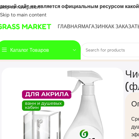
анный сайт не является официальным ресурсом какой
Skip to navigation
Skip to main content
GRASS MARKET
ГЛАВНАЯ
МАГАЗИН
КАК ЗАКАЗАТ
Каталог Товаров
Home
Mahsulot
Чистящее средство для акриловых повер
Чи
(ф
О
Сре
душ
эфф