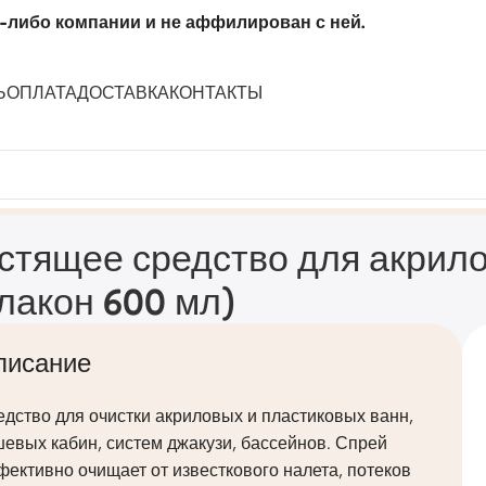
-либо компании и не аффилирован с ней.
Ь
ОПЛАТА
ДОСТАВКА
КОНТАКТЫ
хностей «Gloss» (флакон 600 мл)
стящее средство для акрило
лакон 600 мл)
писание
дство для очистки акриловых и пластиковых ванн,
евых кабин, систем джакузи, бассейнов. Спрей
ективно очищает от известкового налета, потеков