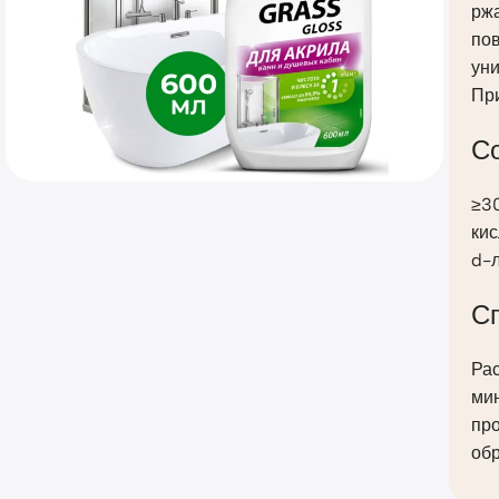
рж
пов
уни
При
С
≥30
кис
d-
С
Рас
мин
про
обр