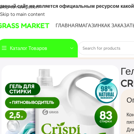
анный сайт не является официальным ресурсом какой
Skip to navigation
Skip to main content
GRASS MARKET
ГЛАВНАЯ
МАГАЗИН
КАК ЗАКАЗАТ
Каталог Товаров
Home
Mahsulot
Гель для стирки 2 в 1 с пятновыводителе
Ге
CR
О
Кон
пя
Для