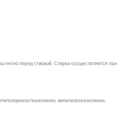
на пятно перед стиркой. Стирка осуществляется при
етилхлороизотиазолинон, метилизотиазолинон,