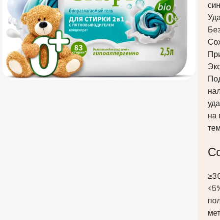
си
Уд
Бе
Сох
При
Эк
Под
нал
уда
на 
тем
С
≥3
<5
по
ме