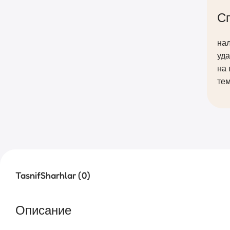
С
нал
уда
на 
тем
Tasnif
Sharhlar (0)
Описание