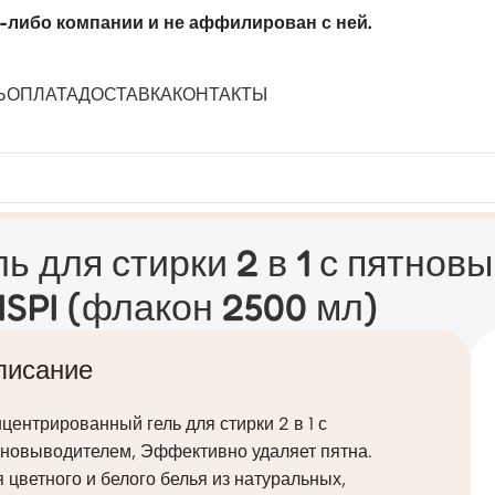
-либо компании и не аффилирован с ней.
Ь
ОПЛАТА
ДОСТАВКА
КОНТАКТЫ
м концентрат CRISPI (флакон 2500 мл)
ль для стирки 2 в 1 с пятно
ISPI (флакон 2500 мл)
писание
центрированный гель для стирки 2 в 1 с
тновыводителем, Эффективно удаляет пятна.
 цветного и белого белья из натуральных,