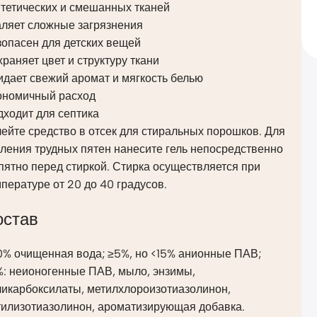
нтетических и смешанных тканей
аляет сложные загрязнения
зопасен для детских вещей
раняет цвет и структуру ткани
дает свежий аромат и мягкость белью
ономичный расход
ходит для септика
ейте средство в отсек для стиральных порошков. Для
ления трудных пятен нанесите гель непосредственно
пятно перед стиркой. Стирка осуществляется при
пературе от 20 до 40 градусов.
остав
0% очищенная вода; ≥5%, но <15% анионные ПАВ;
%: неионогенные ПАВ, мыло, энзимы,
ликарбоксилаты, метилхлороизотиазолинон,
тилизотиазолинон, ароматизирующая добавка.