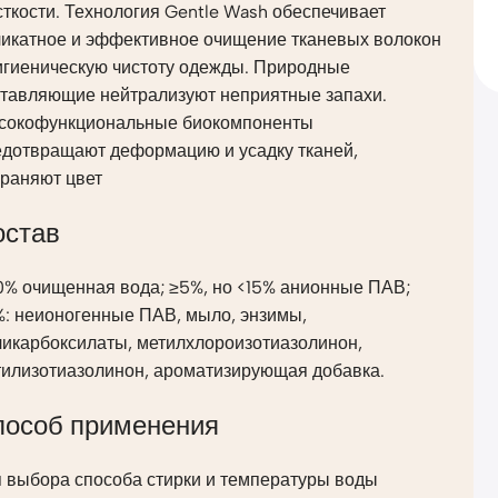
ткости. Технология Gentle Wash обеспечивает
ликатное и эффективное очищение тканевых волокон
гигиеническую чистоту одежды. Природные
ставляющие нейтрализуют неприятные запахи.
сокофункциональные биокомпоненты
едотвращают деформацию и усадку тканей,
храняют цвет
остав
0% очищенная вода; ≥5%, но <15% анионные ПАВ;
%: неионогенные ПАВ, мыло, энзимы,
ликарбоксилаты, метилхлороизотиазолинон,
тилизотиазолинон, ароматизирующая добавка.
пособ применения
я выбора способа стирки и температуры воды