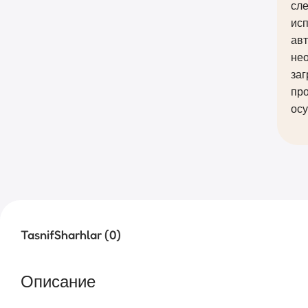
сл
исп
авт
нео
заг
про
ос
Tasnif
Sharhlar (0)
Описание