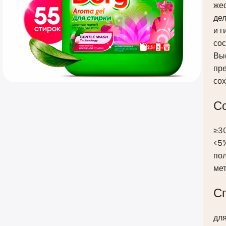
жес
де
и 
со
Вы
пр
со
С
≥3
<5
по
ме
С
дл