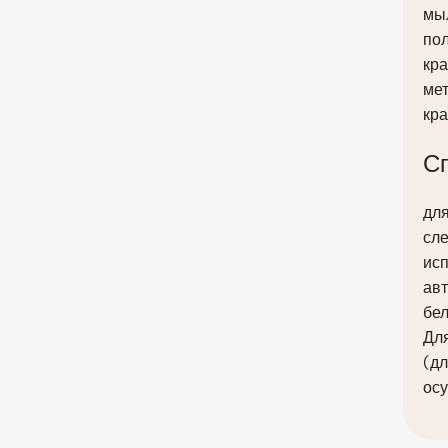
мы
пол
кра
ме
кра
С
дл
сл
исп
авт
бел
Для
(дл
ос