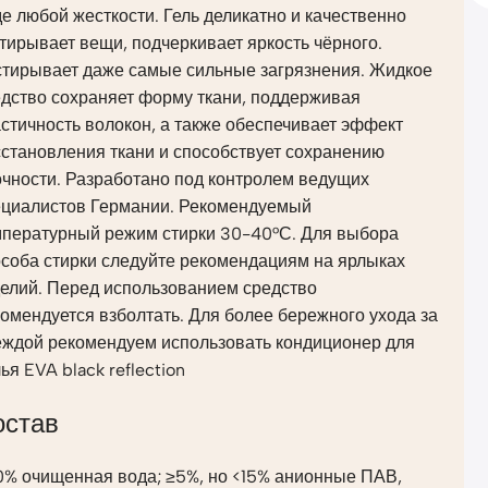
е любой жесткости. Гель деликатно и качественно
тирывает вещи, подчеркивает яркость чёрного.
стирывает даже самые сильные загрязнения. Жидкое
едство сохраняет форму ткани, поддерживая
стичность волокон, а также обеспечивает эффект
становления ткани и способствует сохранению
очности. Разработано под контролем ведущих
ециалистов Германии. Рекомендуемый
мпературный режим стирки 30-40°С. Для выбора
соба стирки следуйте рекомендациям на ярлыках
делий. Перед использованием средство
омендуется взболтать. Для более бережного ухода за
еждой рекомендуем использовать кондиционер для
ья EVA black reflection
остав
0% очищенная вода; ≥5%, но <15% анионные ПАВ,