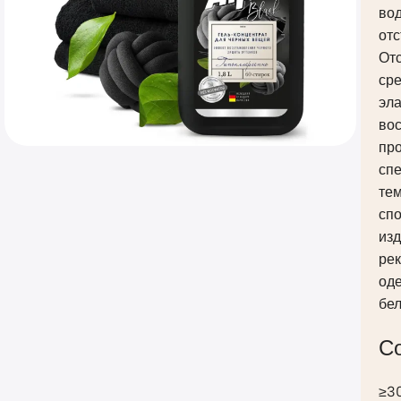
вод
отс
От
ср
эла
вос
пр
сп
те
спо
из
рек
од
бел
С
≥3