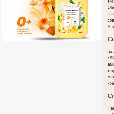
тка
Обл
гла
сов
Alp
С
на 
<5%
ам
те
ме
кра
С
Пе