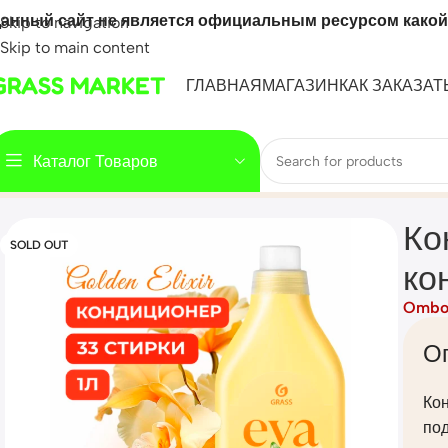
анный сайт не является официальным ресурсом какой
Skip to navigation
Skip to main content
GRASS MARKET
ГЛАВНАЯ
МАГАЗИН
КАК ЗАКАЗАТ
Каталог Товаров
Home
Mahsulot
Кондиционер для белья «EVA» golden elix
Ко
SOLD OUT
ко
Ombo
О
Кон
под