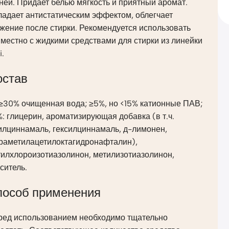
ней. Придает белью мягкость и приятный аромат.
адает антистатическим эффектом, облегчает
жение после стирки. Рекомендуется использовать
местно с жидкими средствами для стирки из линейки
i.
остав
≥30% очищенная вода; ≥5%, но <15% катионные ПАВ;
: глицерин, ароматизирующая добавка (в т.ч.
илциннамаль, гексилциннамаль, д-лимонен,
траметилацетилоктагидронафталин),
тилхлороизотиазолинон, метилизотиазолинон,
ситель.
пособ применения
ред использованием необходимо тщательно