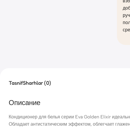
взб
до
руч
пол
сре
Tasnif
Sharhlar (0)
Описание
Кондиционер для белья серии Eva Golden Elixir идеаль
Обладает антистатическим эффектом, облегчает глажени