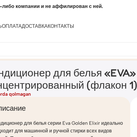
-либо компании и не аффилирован с ней.
Ь
ОПЛАТА
ДОСТАВКА
КОНТАКТЫ
ir концентрированный (флакон 1)
ндиционер для белья «EVA» g
нцентрированный (флакон 1
rda qolmagan
писание
диционер для белья серии Eva Golden Elixir идеально
ходит для машинной и ручной стирки всех видов