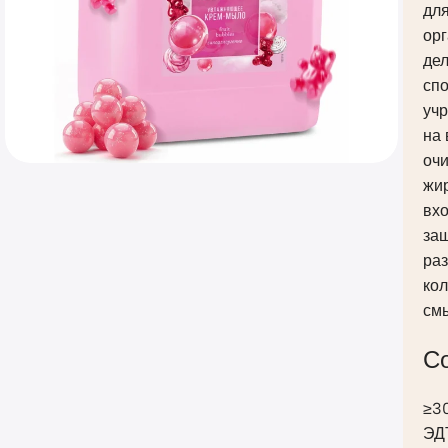
для
орг
дел
сп
уч
на 
оч
жир
вх
защ
ра
кол
смы
С
≥30
ЭДТ