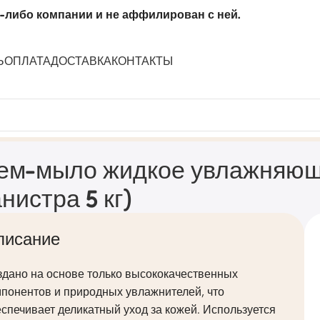
-либо компании и не аффилирован с ней.
Ь
ОПЛАТА
ДОСТАВКА
КОНТАКТЫ
uit bubbles» (канистра 5 кг)
ем-мыло жидкое увлажняющее
анистра 5 кг)
писание
здано на основе только высококачественных
понентов и природных увлажнителей, что
спечивает деликатный уход за кожей. Используется