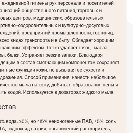
 ежедневной гигиены рук персонала и посетителей
анизаций общественного питания, торговых и
овых центров, медицинских, образовательных,
ортивно-оздоровительных и культурно-досуговых
реждений, предприятий промышленности, гостиниц,
всех видах транспорта и в быту. Обладает хорошим
ищающим эффектом. Легко удаляет грязь, масла,
ы, белки. Устраняет резкие запахи. Благодаря
одящим в состав смягчающим компонентам сохраняет
итные функции кожи, не вызывая ее сухости и
здражения. Способ применения: нанести небольшое
ичество мыла на кожу, добиться образования пены и
ть водой. Используется в дозаторах жидкого мыла.
остав
% вода, ≥5%, но <15% неионогенные ПАВ, <5%: соль
А, гидроксид натрия, органический растворитель,