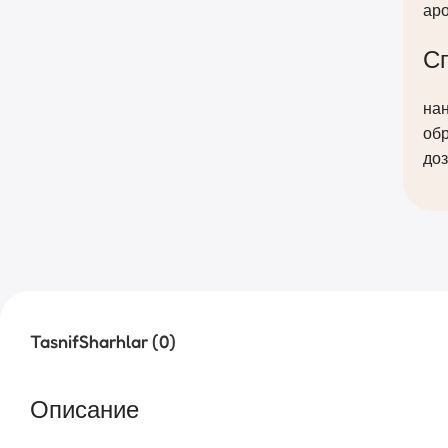
ар
С
нан
обр
доз
Tasnif
Sharhlar (0)
Описание