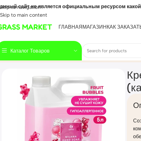
анный сайт не является официальным ресурсом какой
Skip to navigation
Skip to main content
GRASS MARKET
ГЛАВНАЯ
МАГАЗИН
КАК ЗАКАЗАТ
Каталог Товаров
Home
Mahsulot
Крем-мыло жидкое увлажняющее «Milana fr
Кр
(к
О
Со
ком
обе