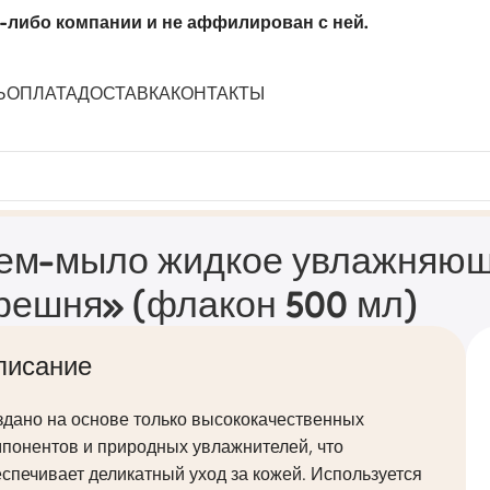
-либо компании и не аффилирован с ней.
Ь
ОПЛАТА
ДОСТАВКА
КОНТАКТЫ
 спелая черешня» (флакон 500 мл)
ем-мыло жидкое увлажняющ
решня» (флакон 500 мл)
писание
здано на основе только высококачественных
понентов и природных увлажнителей, что
спечивает деликатный уход за кожей. Используется