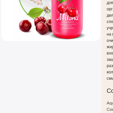
для
орг
дел
сп
уч
на 
оч
жир
вх
защ
ра
кол
смы
С
Aqu
Coc