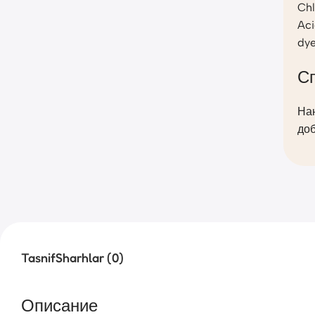
Chl
Aci
dye
С
На
доб
Tasnif
Sharhlar (0)
Описание