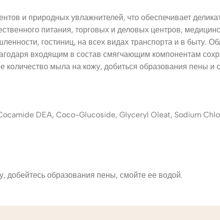
нтов и природных увлажнителей, что обеспечивает делика
ественного питания, торговых и деловых центров, медицин
ленности, гостиниц, на всех видах транспорта и в быту. 
 Благодаря входящим в состав смягчающим компонентам сох
 количество мыла на кожу, добиться образования пены и с
ocamide DEA, Coco-Glucoside, Glyceryl Oleat, Sodium Chlorid
, добейтесь образования пены, смойте ее водой.