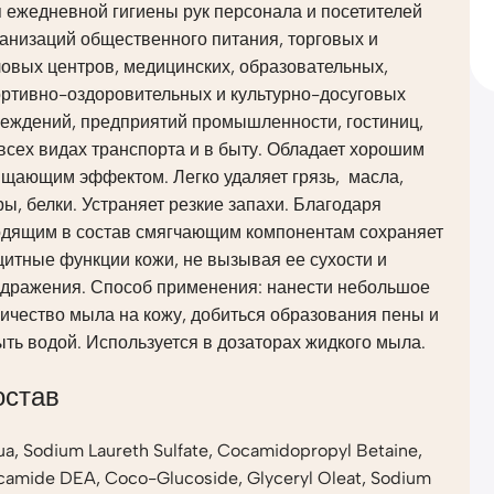
 ежедневной гигиены рук персонала и посетителей
анизаций общественного питания, торговых и
овых центров, медицинских, образовательных,
ортивно-оздоровительных и культурно-досуговых
реждений, предприятий промышленности, гостиниц,
всех видах транспорта и в быту. Обладает хорошим
ищающим эффектом. Легко удаляет грязь, масла,
ы, белки. Устраняет резкие запахи. Благодаря
одящим в состав смягчающим компонентам сохраняет
итные функции кожи, не вызывая ее сухости и
здражения. Способ применения: нанести небольшое
ичество мыла на кожу, добиться образования пены и
ть водой. Используется в дозаторах жидкого мыла.
остав
a, Sodium Laureth Sulfate, Cocamidopropyl Betaine,
amide DEA, Coco-Glucoside, Glyceryl Oleat, Sodium