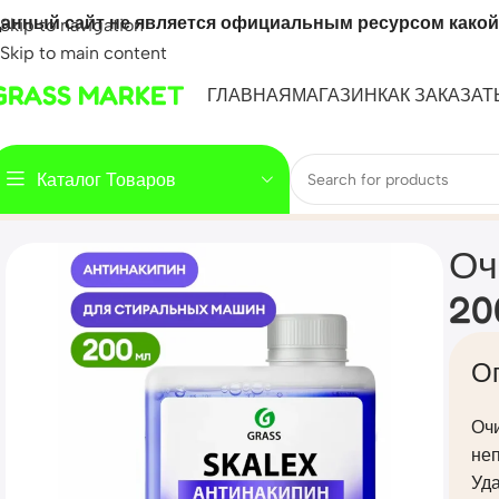
анный сайт не является официальным ресурсом какой
Skip to navigation
Skip to main content
GRASS MARKET
ГЛАВНАЯ
МАГАЗИН
КАК ЗАКАЗАТ
Каталог Товаров
Home
Mahsulot
Очиститель для стиральных машин Skale
Оч
20
О
Оч
неп
Уд