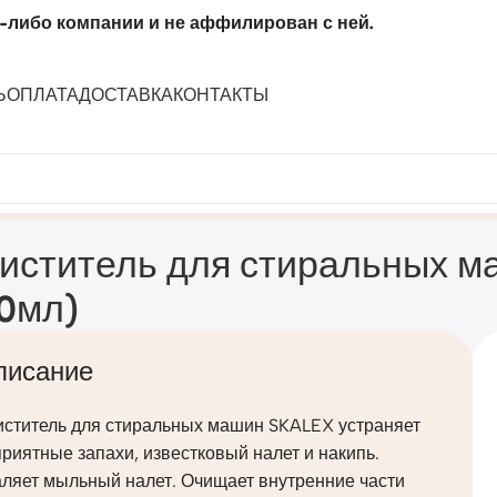
-либо компании и не аффилирован с ней.
Ь
ОПЛАТА
ДОСТАВКА
КОНТАКТЫ
X (флакон 200мл)
иститель для стиральных м
0мл)
писание
иститель для стиральных машин SKALEX устраняет
риятные запахи, известковый налет и накипь.
аляет мыльный налет. Очищает внутренние части