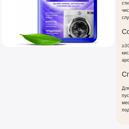
ст
чис
сл
С
≥30
кис
ар
С
Дл
пус
мес
под