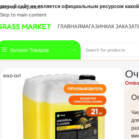
анный сайт не является официальным ресурсом какой
Skip to navigation
Skip to main content
GRASS MARKET
ГЛАВНАЯ
МАГАЗИН
КАК ЗАКАЗАТ
Каталог Товаров
Home
Mahsulot
Очиститель салона «Universal cleaner» (ка
Оч
SOLD OUT
Ombo
О
Чи
для
ра
мин