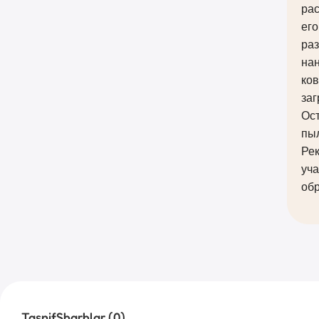
ра
его
раз
нан
ков
заг
Ост
пы
Ре
уча
об
Tasnif
Sharhlar (0)