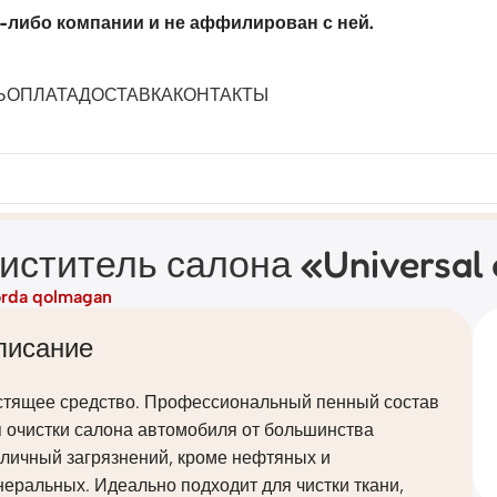
-либо компании и не аффилирован с ней.
Ь
ОПЛАТА
ДОСТАВКА
КОНТАКТЫ
нистра 21 кг)
иститель салона «Universal c
rda qolmagan
писание
стящее средство. Профессиональный пенный состав
 очистки салона автомобиля от большинства
зличный загрязнений, кроме нефтяных и
еральных. Идеально подходит для чистки ткани,