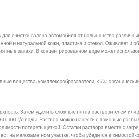
для очистки салона автомобиля от большинства различный
енной и натуральной кожи, пластика и стекол. Оживляет и о
иятные запахи. В концентрированном виде может использо
вные вещества, комплексообразователи; <5%: органический 
хность. Затем удалить сложные пятна растворителем или д
 50-100 г/л воды. Раствор можно нанести с помощью распыл
одимости потереть щеткой. Остатки раствора вместе с заг
ест на малозаметном участке, чтобы убедится в химостойк