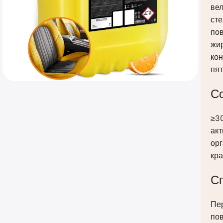
вел
сте
пов
жи
ко
пя
С
≥3
акт
орг
кра
С
Пе
пов