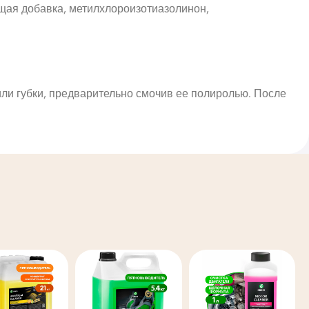
ющая добавка, метилхлороизотиазолинон,
или губки, предварительно смочив ее полиролью. После