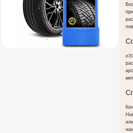
Вос
при
рас
пов
С
≥30
рас
ар
мет
С
Кон
На
или
нан