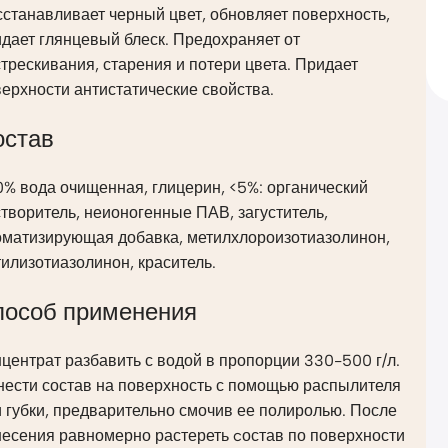
станавливает черный цвет, обновляет поверхность,
дает глянцевый блеск. Предохраняет от
трескивания, старения и потери цвета. Придает
ерхности антистатические свойства.
остав
% вода очищенная, глицерин, <5%: органический
творитель, неионогенные ПАВ, загуститель,
оматизирующая добавка, метилхлороизотиазолинон,
илизотиазолинон, краситель.
пособ применения
центрат разбавить с водой в пропорции 330-500 г/л.
нести состав на поверхность с помощью распылителя
 губки, предварительно смочив ее полиролью. После
есения равномерно растереть cостав по поверхности