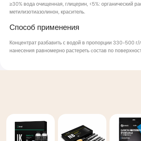
≥30% вода очищенная, глицерин, <5%: органический ра
метилизотиазолинон, краситель.
Способ применения
Концентрат разбавить с водой в пропорции 330-500 г/
нанесения равномерно растереть cостав по поверхност