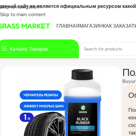
анный сайт не является официальным ресурсом какой
Skip to navigation
Skip to main content
GRASS MARKET
ГЛАВНАЯ
МАГАЗИН
КАК ЗАКАЗАТ
Каталог Товаров
Home
Mahsulot
Полироль чернитель шин «Black rubber» (
По
Buyur
О
По
ко
сос
так