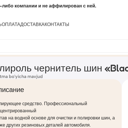
-либо компании и не аффилирован с ней.
Ь
ОПЛАТА
ДОСТАВКА
КОНТАКТЫ
канистра 1 л)
лироль чернитель шин «Black
tma bo'yicha mavjud
писание
лирующее средство. Профессиональный
нцентрированный
тав на водной основе для очистки и полировки шин, а
же других резиновых деталей автомобиля.