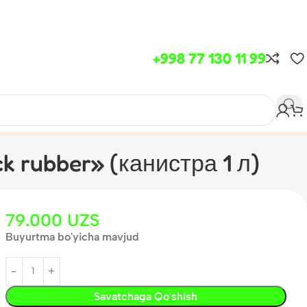
+998 77 130 11 99
 rubber» (канистра 1 л)
79.000
UZS
Buyurtma bo'yicha mavjud
Savatchaga Qo'shish