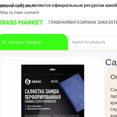
анный сайт не является официальным ресурсом какой
Skip to navigation
Skip to main content
GRASS MARKET
ГЛАВНАЯ
МАГАЗИН
КАК ЗАКАЗАТ
Каталог Товаров
Home
Mahsulot
Салфетка замша перфорированная 40х5
Са
О
Са
про
куз
слу
вл