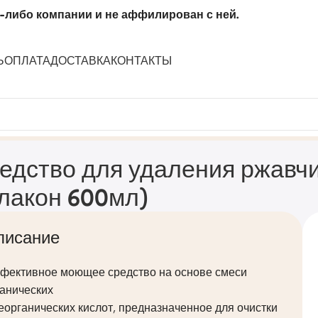
-либо компании и не аффилирован с ней.
Ь
ОПЛАТА
ДОСТАВКА
КОНТАКТЫ
remover Zinc» (флакон 600мл)
едство для удаления ржавчи
лакон 600мл)
писание
фективное моющее средство на основе смеси
ганических
еорганических кислот, предназначенное для очистки