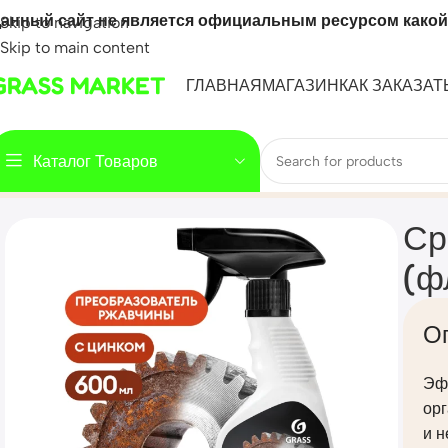
анный сайт не является официальным ресурсом какой
Skip to navigation
Skip to main content
GRASS MARKET
ГЛАВНАЯ
МАГАЗИН
КАК ЗАКАЗАТ
Каталог Товаров
Home
Mahsulot
Средство для удаления ржавчины «Rust 
Ср
(ф
О
Эф
ор
и н