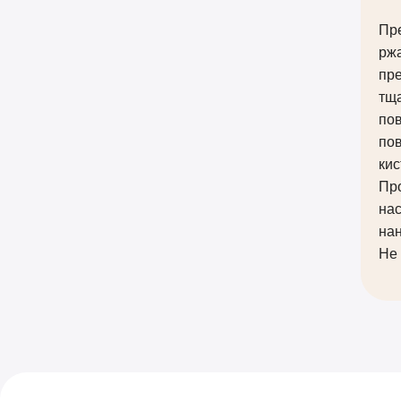
Пре
ржа
пр
тща
по
по
кис
Пр
нас
на
Не 