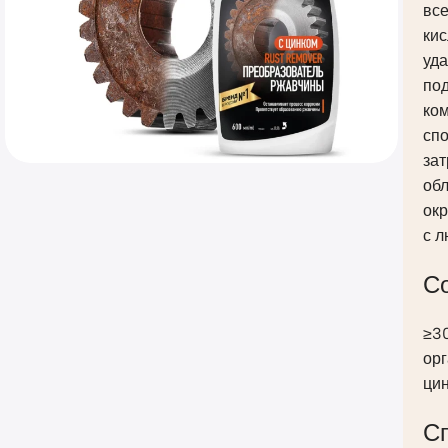
вс
ки
уда
по
ко
спо
зат
об
ок
с 
С
≥30
орг
цин
С