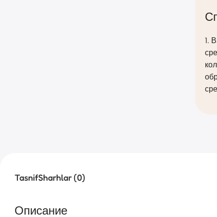
С
1. 
сре
кол
обр
сре
Tasnif
Sharhlar (0)
Описание