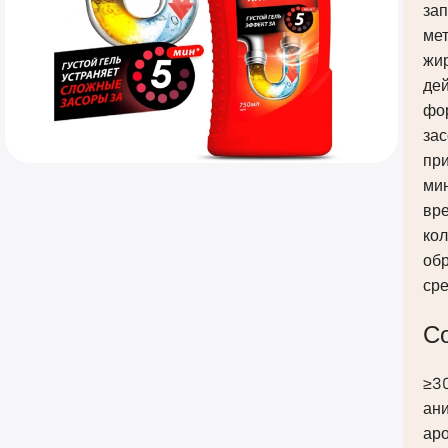
зап
мет
жир
дей
фо
зас
пр
мин
вр
кол
обр
сре
С
≥30
ан
ар