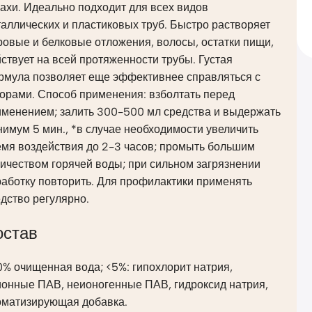
ахи. Идеально подходит для всех видов
аллических и пластиковых труб. Быстро растворяет
овые и белковые отложения, волосы, остатки пищи,
ствует на всей протяженности трубы. Густая
рмула позволяет еще эффективнее справляться с
орами. Способ применения: взболтать перед
именением; залить 300-500 мл средства и выдержать
имум 5 мин., *в случае необходимости увеличить
емя воздействия до 2-3 часов; промыть большим
ичеством горячей воды; при сильном загрязнении
аботку повторить. Для профилактики применять
дство регулярно.
остав
% очищенная вода; <5%: гипохлорит натрия,
ионные ПАВ, неионогенные ПАВ, гидроксид натрия,
оматизирующая добавка.