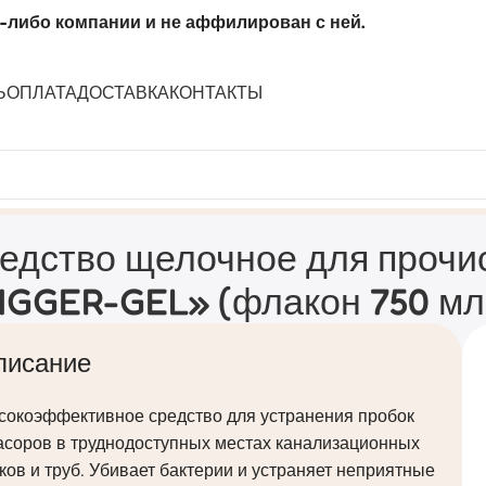
-либо компании и не аффилирован с ней.
Ь
ОПЛАТА
ДОСТАВКА
КОНТАКТЫ
изационных труб «DIGGER-GEL» (флакон 750 мл)
едство щелочное для прочи
IGGER-GEL» (флакон 750 мл
писание
сокоэффективное средство для устранения пробок
асоров в труднодоступных местах канализационных
ков и труб. Убивает бактерии и устраняет неприятные