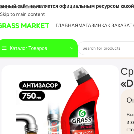
анный сайт не является официальным ресурсом какой
Skip to navigation
Skip to main content
GRASS MARKET
ГЛАВНАЯ
МАГАЗИН
КАК ЗАКАЗАТ
Каталог Товаров
Home
Mahsulot
Средство щелочное для прочистки канал
Ср
«D
О
Вы
и з
сто