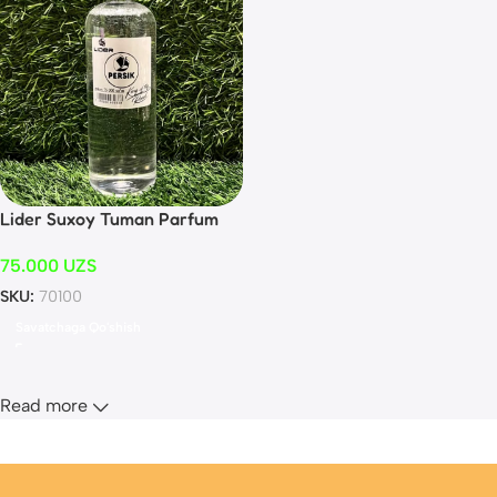
Lider Suxoy Tuman Parfum
PERSIK Жидкость для сухого
75.000
UZS
тумана Персик 500 мл сухой
туман
SKU:
70100
Savatchaga Qo'shish
Read more