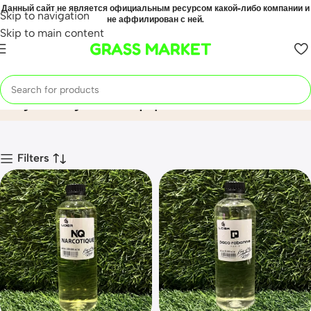
Данный сайт не является официальным ресурсом какой-либо компании и
Skip to navigation
не аффилирован с ней.
Skip to main content
GRASS MARKET
Сухой туман парфюм
Home
Mahsulot
Filters