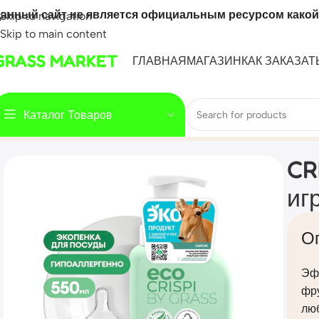
анный сайт не является официальным ресурсом какой
Skip to navigation
Skip to main content
GRASS MARKET
ГЛАВНАЯ
МАГАЗИН
КАК ЗАКАЗАТ
Каталог Товаров
Home
Mahsulot
CRISPI Экопенка для мытья посуды, детск
CR
иг
О
Эф
фру
люб