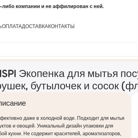
-либо компании и не аффилирован с ней.
Ь
ОПЛАТА
ДОСТАВКА
КОНТАКТЫ
ой посуды, игрушек, бутылочек и сосок (флакон 550мл)
ISPI Экопенка для мытья пос
рушек, бутылочек и сосок (ф
писание
фективно даже в холодной воде. Подходит для мытья
ктов и овощей. Уникальный дизайн упаковки для
ой кухни. Не содержит красителей, ароматизаторов,