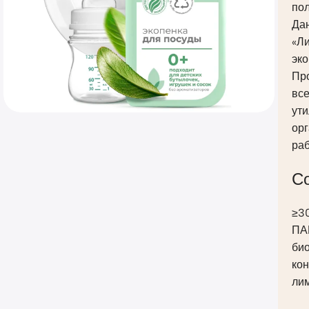
пол
Дан
«Ли
эк
Про
все
ути
орг
раб
С
≥3
ПА
би
ко
лим