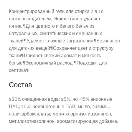
Концентрированный гель для стирки 2 в 1 с
пятновыводителем, Эффективно удаляет
пятна.¶Для цветного и белого белья из
натуральных, синтетических и смешанных
тканей¶Удаляет сложные загрязнения¶Безопасен
для детских вещей¶Сохраняет цвет и структуру
ткани¶Придает свежий аромат и мягкость
белью¶Экономичный расход ¶Подходит для
септика¶
Состав
≥30% очищенная вода; ≥5%, но <15% анионные
ПАВ; <5%: неионогенные ПАВ, мыло, энзимы,
поликарбоксилаты, метилхлороизотиазолинон,
метилизотиазолинон, ароматизирующая добавка.