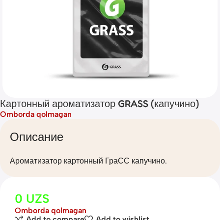
Картонный ароматизатор GRASS (капучино)
Omborda qolmagan
Описание
Ароматизатор картонный ГраСС капучино.
0
UZS
Omborda qolmagan
Add to compare
Add to wishlist