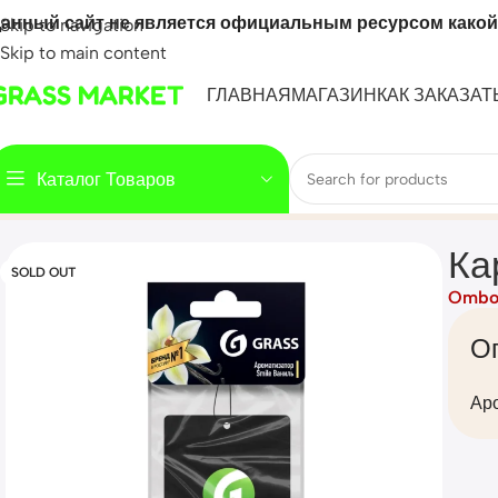
анный сайт не является официальным ресурсом какой
Skip to navigation
Skip to main content
GRASS MARKET
ГЛАВНАЯ
МАГАЗИН
КАК ЗАКАЗАТ
Каталог Товаров
Home
Mahsulot
Картонный ароматизатор GRASS (ваниль
Ка
SOLD OUT
Ombo
О
Ар