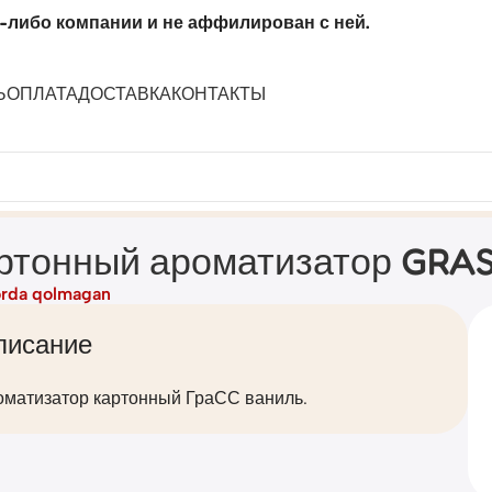
-либо компании и не аффилирован с ней.
Ь
ОПЛАТА
ДОСТАВКА
КОНТАКТЫ
)
ртонный ароматизатор GRAS
rda qolmagan
писание
оматизатор картонный ГраСС ваниль.