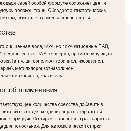
годаря своей особой формуле сохраняет цвет и
уктуру волокон ткани. Обладает антистатическим
ектом, облегчает глаженье после стирки.
остав
0% очищенная вода; ≥5%, но <15% катионные ПАВ;
%: неионогенные ПАВ, глицерин, ароматизирующая
авка (в т.ч. цитронеллол, гераниол, изоэвгенол,
арин), метилхлороизотиазолинон,
илизотиазолинон, краситель.
пособ применения
тветствующее количества средства добавить в
движной отсек для кондиционера в стиральной
ине, при ручной стирке – полностью растворить в
е для полоскания. Для автоматической стирки