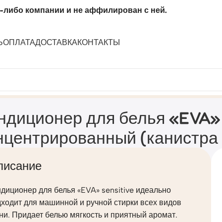
-либо компании и не аффилирован с ней.
Ь
ОПЛАТА
ДОСТАВКА
КОНТАКТЫ
онцентрированный (канистра 1,8 л)
ндиционер для белья «EVA» 
нцентрированный (канистра 1
писание
диционер для белья «EVA» sensitive идеально
ходит для машинной и ручной стирки всех видов
ни. Придает белью мягкость и приятный аромат.