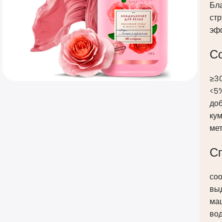
Бла
стр
эфф
С
≥3
<5
доб
кум
мет
С
соо
вы
маш
вод