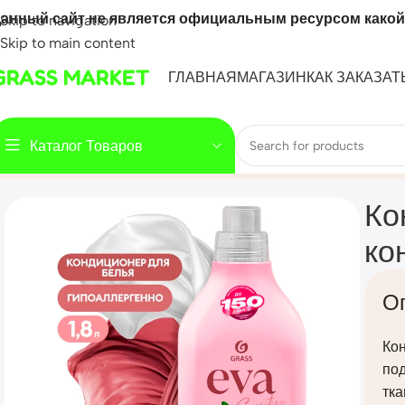
анный сайт не является официальным ресурсом какой
Skip to navigation
Skip to main content
GRASS MARKET
ГЛАВНАЯ
МАГАЗИН
КАК ЗАКАЗАТ
Каталог Товаров
Home
Mahsulot
Кондиционер для белья «EVA» sensitive к
Ко
ко
О
Кон
под
тка