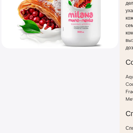
дел
уха
кож
се
ко
вы
доз
С
Aqu
Coc
Fra
Met
С
Сп