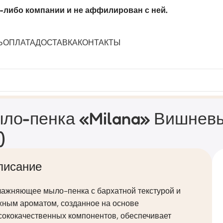
-либо компании и не аффилирован с ней.
Ь
ОПЛАТА
ДОСТАВКА
КОНТАКТЫ
ь (флакон 500 мл)
ло-пенка «Milana» Вишневы
)
писание
лажняющее мыло-пенка с бархатной текстурой и
жным ароматом, созданное на основе
сококачественных компонентов, обеспечивает