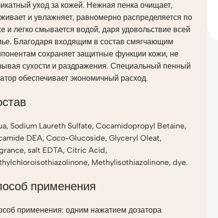
икатный уход за кожей. Нежная пенка очищает,
живает и увлажняет, равномерно распределяется по
е и легко смывается водой, даря удовольствие всей
мье. Благодаря входящим в состав смягчающим
мпонентам сохраняет защитные функции кожи, не
зывая сухости и раздражения. Специальный пенный
атор обеспечивает экономичный расход.
остав
a, Sodium Laureth Sulfate, Cocamidopropyl Betaine,
amide DEA, Coco-Glucoside, Glyceryl Oleat,
grance, salt EDTA, Citric Acid,
hylchloroisothiazolinone, Methylisothiazolinone, dye.
пособ применения
особ применения: одним нажатием дозатора