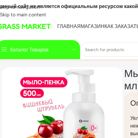
анный сайт не является официальным ресурсом какой
Skip to navigation
Skip to main content
GRASS MARKET
ГЛАВНАЯ
МАГАЗИН
КАК ЗАКАЗАТ
Каталог Товаров
Home
Mahsulot
Мыло-пенка «Milana» Вишневый штрудел
Мы
мл
О
Ув
не
вы