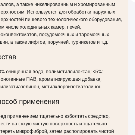
таллов, а также никелированным и хромированным
верхностям. Используется для обработки наружных
ерхностей пищевого технологического оборудования,
ом числе холодильных камер, печей,
роконвектоматов, посудомоечных и таромоечных
ин, а также лифтов, поручней, турникетов и т.д.
остав
0% очищенная вода, полиметилсилоксан; <5%:
ионогенные ПАВ, ароматизирующая добавка,
тилизотиазолинон, метилхлороизотиазолинон.
пособ применения
ред применением тщательно взболтать средство,
ести на сухую чистую поверхность и тщательно
тереть микрофиброй, затем располировать чистой