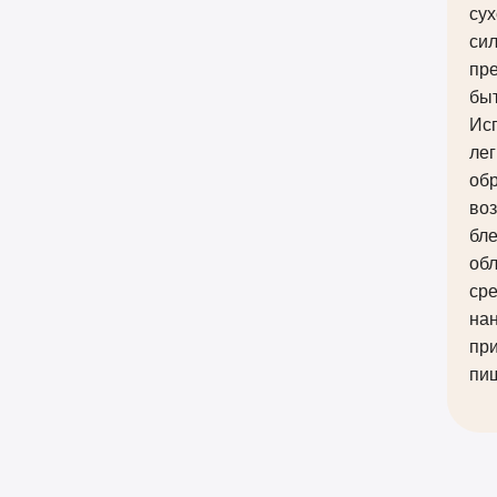
сух
си
пре
бы
Исп
лег
обр
во
бл
об
сре
нан
при
пи