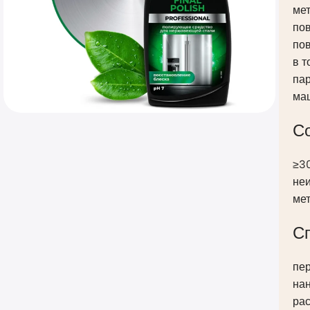
ме
по
пов
в т
па
маш
С
≥3
не
ме
С
пе
нан
рас