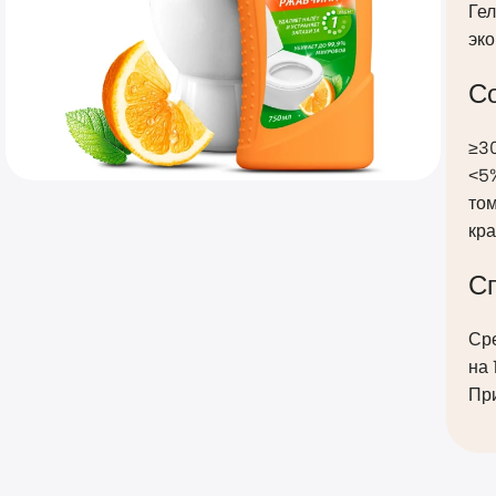
Гел
эк
С
≥30
˂5
том
кра
С
Ср
на 
При