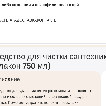
-либо компании и не аффилирован с ней.
Ь
ОПЛАТА
ДОСТАВКА
КОНТАКТЫ
» аромат цитруса (флакон 750 мл)
едство для чистки сантехни
лакон 750 мл)
писание
дство для удаления пятен ржавчины, известкового
ета и солевых отложений на фаянсовой посуде и
тке. Помогает устранить неприятные запахи.