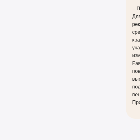
– 
Дл
ре
сре
кра
уч
изм
Ра
пов
выс
под
пен
Про