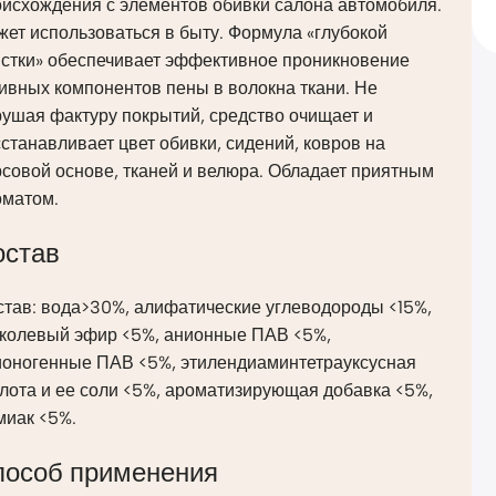
оисхождения с элементов обивки салона автомобиля.
ет использоваться в быту. Формула «глубокой
истки» обеспечивает эффективное проникновение
ивных компонентов пены в волокна ткани. Не
ушая фактуру покрытий, средство очищает и
станавливает цвет обивки, сидений, ковров на
совой основе, тканей и велюра. Обладает приятным
оматом.
остав
став: вода>30%, алифатические углеводороды <15%,
иколевый эфир <5%, анионные ПАВ <5%,
ионогенные ПАВ <5%, этилендиаминтетрауксусная
лота и ее соли <5%, ароматизирующая добавка <5%,
миак <5%.
пособ применения