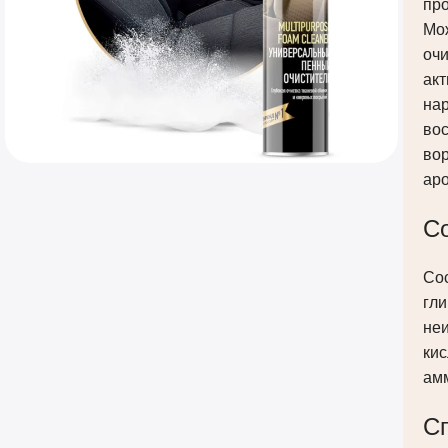
пр
Мож
оч
акт
нар
вос
вор
ар
С
Со
гл
не
кис
ам
С