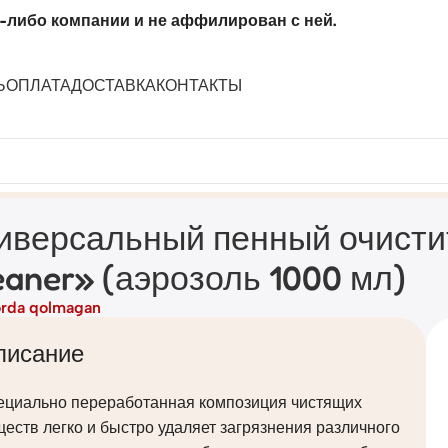
-либо компании и не аффилирован с ней.
Ь
ОПЛАТА
ДОСТАВКА
КОНТАКТЫ
purpose Foam Cleaner» (аэрозоль 1000 мл)
иверсальный пенный очисти
eaner» (аэрозоль 1000 мл)
rda qolmagan
писание
ециально переработанная композиция чистящих
еств легко и быстро удаляет загрязнения различного