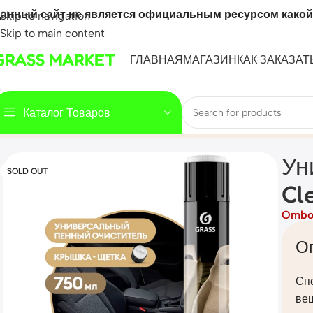
анный сайт не является официальным ресурсом какой
Skip to navigation
Skip to main content
GRASS MARKET
ГЛАВНАЯ
МАГАЗИН
КАК ЗАКАЗАТ
Каталог Товаров
Home
Mahsulot
Универсальный пенный очиститель «Multi
Ун
SOLD OUT
Cl
Ombo
О
Сп
вещ