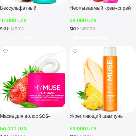
Беcсульфатный
Несмываемый крем-спрей
укрепляющий бальзам 1000
15 в 1 для волос укрепление
117.000
UZS
58.000
UZS
мл
и блеск 250 мл
SKU:
145013
SKU:
145028
Savatchaga Qo'shish
Savatchaga Qo'shish
Маска для волос SOS-
Укрепляющий шампунь
восстановление 300 мл
активатор роста 400 мл
56.000
UZS
53.000
UZS
MYMUSE