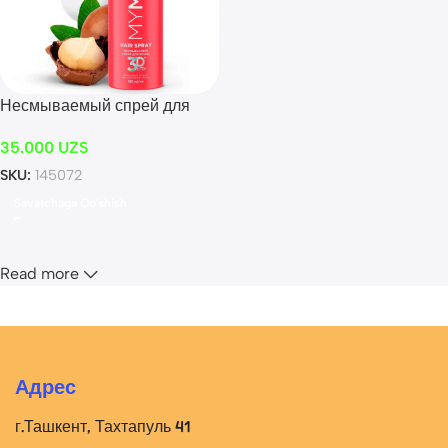
Несмываемый спрей для
волос интенсивное питание,
35.000
UZS
термозащита,
восстановление и блеск
SKU:
145072
MYMUSE 150 мл
Savatchaga Qo'shish
Read more
Адрес
г.Ташкент, Тахтапуль 41