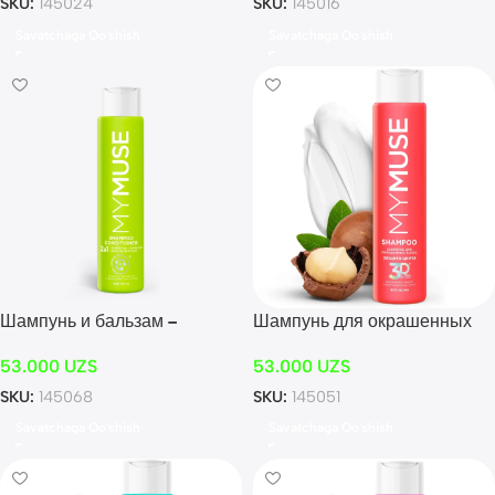
SKU:
145024
SKU:
145016
Savatchaga Qo'shish
Savatchaga Qo'shish
Шампунь и бальзам –
Шампунь для окрашенных
ополаскиватель 2 в 1 против
волос защита цвета и
53.000
UZS
53.000
UZS
перхоти MYMUSE 400мл
увлажнение 400 мл
SKU:
145068
SKU:
145051
Savatchaga Qo'shish
Savatchaga Qo'shish