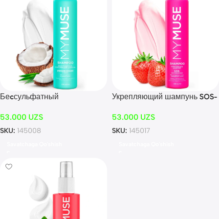
Беcсульфатный
Укрепляющий шампунь SOS-
укрепляющий шампунь 400
восстановление 400 мл
53.000
UZS
53.000
UZS
мл
SKU:
145008
SKU:
145017
Savatchaga Qo'shish
Savatchaga Qo'shish